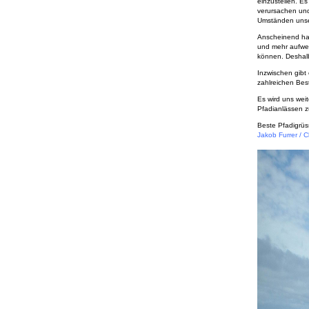
einzustellen. Es
verursachen und 
Umständen unse
Anscheinend hat
und mehr aufwei
können. Deshalb 
Inzwischen gibt
zahlreichen Best
Es wird uns wei
Pfadianlässen z
Beste Pfadigrü
Jakob Furrer / C