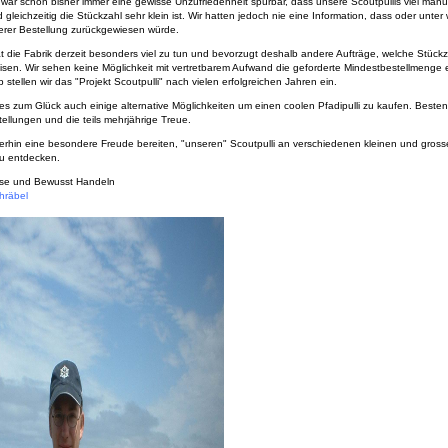
 war schon bisher immer eine gewisse Unzufriedenheit spürbar, dass unsere Scoutpullis viel manue
gleichzeitig die Stückzahl sehr klein ist. Wir hatten jedoch nie eine Information, dass oder unter
rer Bestellung zurückgewiesen würde.
 die Fabrik derzeit besonders viel zu tun und bevorzugt deshalb andere Aufträge, welche Stüc
sen. Wir sehen keine Möglichkeit mit vertretbarem Aufwand die geforderte Mindestbestellmenge 
stellen wir das "Projekt Scoutpulli" nach vielen erfolgreichen Jahren ein.
 es zum Glück auch einige alternative Möglichkeiten um einen coolen Pfadipulli zu kaufen. Beste
ellungen und die teils mehrjährige Treue.
terhin eine besondere Freude bereiten, "unseren" Scoutpulli an verschiedenen kleinen und gros
u entdecken.
sse und Bewusst Handeln
hräbel