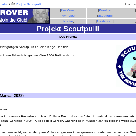
ojekte
/
Projekt Scoutpulli
last up
[
Der Verein
]
[
Projekte
]
[
[
MyProject
]
[
Scoutpulli
]
[
Photos
]
[
Gästebuch
]
[
Projekt Scoutpulli
Das Projekt
einzigartigen Scoutpullis hat eine lange Tradition.
n in der Schweiz insgesamt über 1500 Pullis verkauft.
(Januar 2022)
i-Fan,
e hat uns der Hersteller der Scout-Pullis in Portugal letztes Jahr mitgeteilt, dass er unseren sehr
kann. Es waren nur 34 Pullis bestellt worden, während es in früheren Jahren typischerweise zw
n.
ür die Firma nicht, wegen den paar Pullis den ganzen Arbeitsprozess zu unterbrechen und die Ma