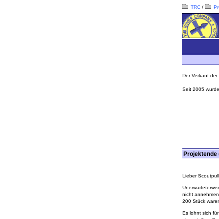
TRC
/
Pr
Der Verkauf der 
Seit 2005 wurde
Projektende 
Lieber Scoutpull
Unerwarteterweis
nicht annehmen 
200 Stück ware
Es lohnt sich f