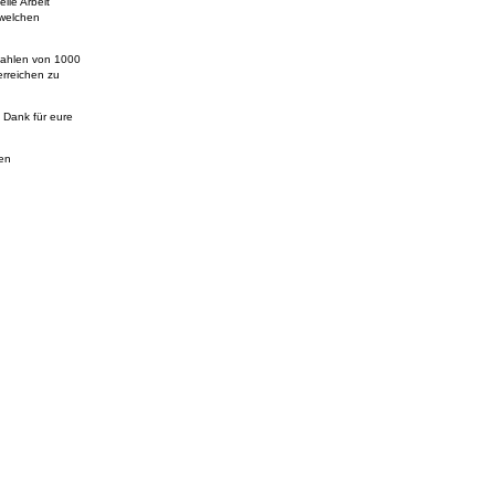
lle Arbeit
 welchen
kzahlen von 1000
erreichen zu
n Dank für eure
sen