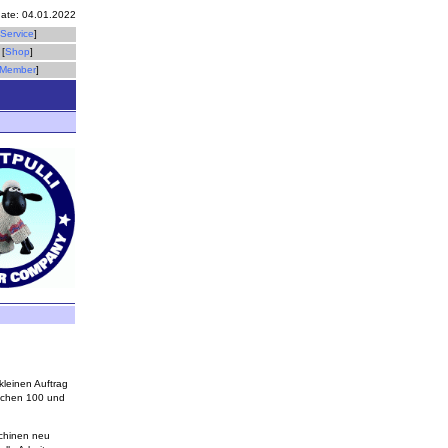
date: 04.01.2022
Service
]
[
Shop
]
Member
]
 kleinen Auftrag
ischen 100 und
schinen neu